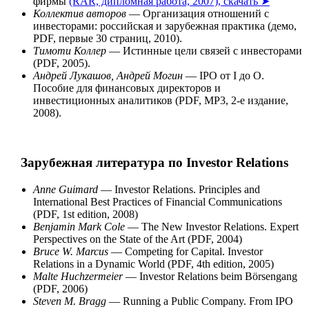
фирмы
(RAR, дипломная работа, 2007), скачать ➤
Коллектив авторов
— Организация отношений с
инвесторами: российская и зарубежная практика (демо,
PDF, первые 30 страниц, 2010).
Тимоти Коллер
— Истинные цели связей с инвесторами
(PDF, 2005).
Андрей Лукашов, Андрей Могин
— IPO от I до O.
Пособие для финансовых директоров и
инвестиционных аналитиков (PDF, MP3, 2-е издание,
2008).
Зарубежная литература по Investor Relations
Anne Guimard
— Investor Relations. Principles and
International Best Practices of Financial Communications
(PDF, 1st edition, 2008)
Benjamin Mark Cole
— The New Investor Relations. Expert
Perspectives on the State of the Art (PDF, 2004)
Bruce W. Marcus
— Competing for Capital. Investor
Relations in a Dynamic World (PDF, 4th edition, 2005)
Malte Huchzermeier
— Investor Relations beim Börsengang
(PDF, 2006)
Steven M. Bragg
— Running a Public Company. From IPO